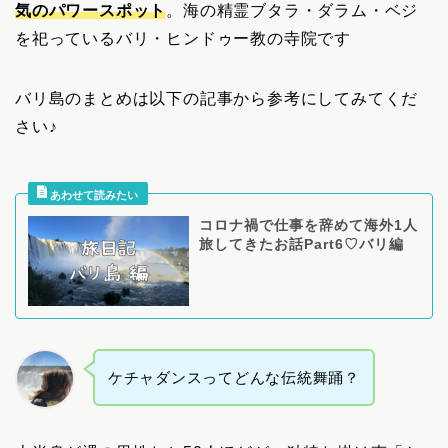
気のパワースポット
。海の精霊ブタラ・ダラム・ベジ
を祀っているバリ・ヒンドゥー教の寺院です
バリ島のまとめは以下の記事から参考にしてみてくだ
さい♪
コロナ禍で仕事を辞めて海外1人
旅してきたお話Part6♡バリ編
ケチャダンスってどんな伝統舞踊？