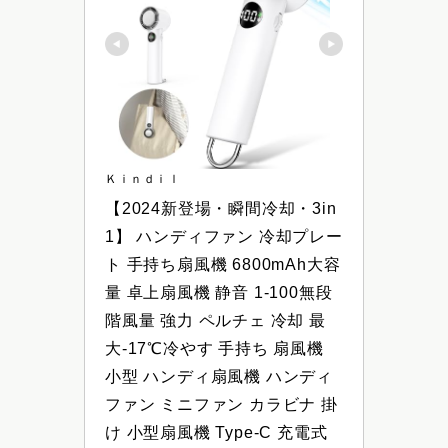
Ｋｉｎｄｉｌ
【2024新登場・瞬間冷却・3in
1】 ハンディファン 冷却プレー
ト 手持ち扇風機 6800mAh大容
量 卓上扇風機 静音 1-100無段
階風量 強力 ペルチェ 冷却 最
大-17℃冷やす 手持ち 扇風機 
小型 ハンディ扇風機 ハンディ 
ファン ミニファン カラビナ 掛
け 小型扇風機 Type-C 充電式 