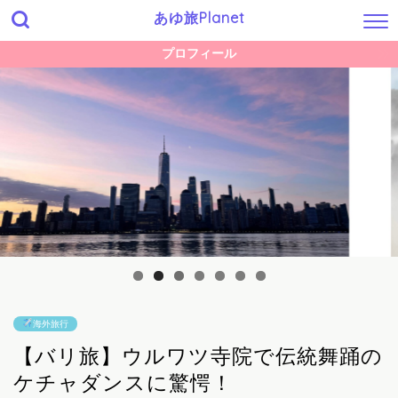
あゆ旅Planet
プロフィール
海外旅行
【バリ旅】ウルワツ寺院で伝統舞踊の
ケチャダンスに驚愕！