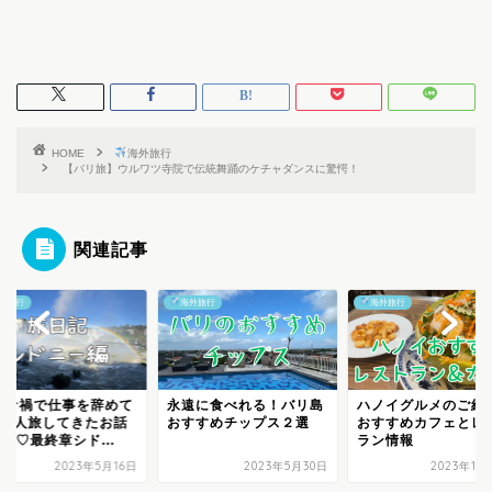
HOME
海外旅行
【バリ旅】ウルワツ寺院で伝統舞踊のケチャダンスに驚愕！
関連記事
外旅行
海外旅行
海外旅行
ロナ禍で仕事を辞めて
永遠に食べれる！バリ島
ハノイグルメのご紹
外1人旅してきたお話
おすすめチップス２選
おすすめカフェとレ
rt7♡最終章シド...
ラン情報
2023年5月16日
2023年5月30日
2023年11