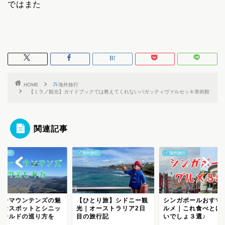
ではまた
HOME
海外旅行
【ミラノ観光】ガイドブックでは教えてくれないバガッティヴァルセッキ美術館
関連記事
外旅行
海外旅行
海外旅行
ひとり旅】シドニー観
シンガポールおすすめグ
【ひとり旅】シドニ
｜オーストラリア2日
ルメ｜これ食べとけばい
光｜オーストラリア
の旅行記
いでしょ３選♪
目の旅行記