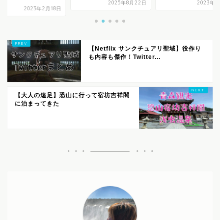
2025年8月22日
2023年8月8日
2025年8
【Netflix サンクチュアリ聖域】役作り
も内容も傑作！Twitter...
【大人の遠足】恐山に行って宿坊吉祥閣
に泊まってきた