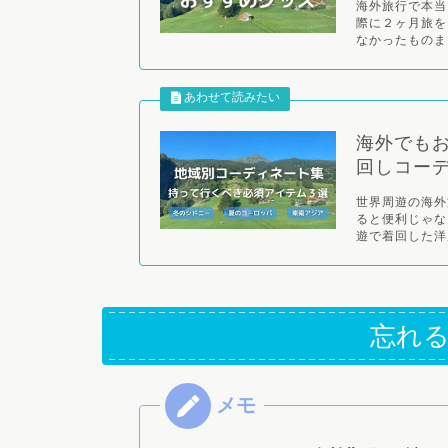
海外旅行で本当
際に２ヶ月旅を
なかったものま
海外でも
回しコー
世界周遊の海外
ると便利じゃな
遊で着回した洋服
忘れ