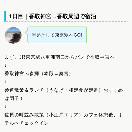
1日目｜香取神宮→香取周辺で宿泊
早起きして東京駅へGO!
まず、JR東京駅八重洲南口からバスで香取神宮へ
↓
香取神宮へ参拝（本殿→奥宮）
↓
参道散策＆ランチ（うなぎ・和定食が定番）おすすめ
は団子！
↓
佐原の町並み散策（小江戸エリア）カフェ休憩後、ホ
テルへチェックイン