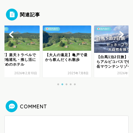
関連記事
内旅行
国内旅行
国内旅行
三宮】楽天トラベルで
【大人の遠足】亀戸で昼
【白馬1泊2日旅】長
す聖地巡礼・推し活に
から飲んだくれ散歩
らアルピコバスで行
すすめのホテル
岳マウンテンリゾート.
2026年2月10日
2025年7月8日
2026年1
COMMENT