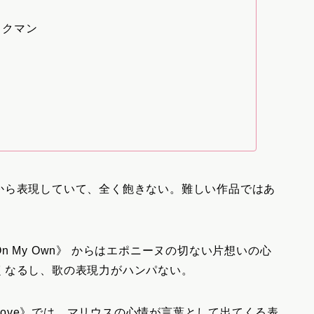
ックマン
から表現していて、全く飽きない。難しい作品ではあ
！
 My Own》 からはエポニーヌの切ない片想いの心
くなるし、歌の表現力がハンパない。
 of Love》では、マリウスの心情が言葉として出てくる表