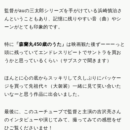
監督がauの三太郎シリーズを手がけている浜崎慎治さ
んということもあり、記憶に残りやすい音（曲）やシ
ーンがとても印象的です。
特に
「森蘭丸450歳のうた」
は映画観た後ずーーーっと
頭に残っていてエンドレスリピートでサントラを買お
うかと思っているくらい（サブスクで聞きます）
ほんとに心の底からスッキリして久しぶりにパッケー
ジを買って先祖代々（大袈裟）一緒に見て笑い合いた
いなーと思う作品に出会いました。
最後に、このユーチューブで監督と主演の吉沢亮さん
のインタビューや演じてみて、撮ってみての感想をぜ
ひご覧くださいませ！