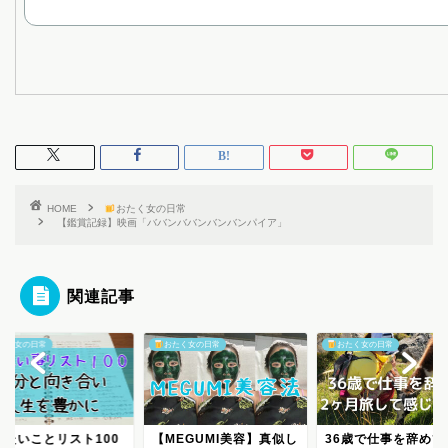
HOME
おたく女の日常
【鑑賞記録】映画「ババンババンバンバンパイア」
関連記事
たく女の日常
おたく女の日常
おたく女の日常
りたいことリスト100
【MEGUMI美容】真似し
36歳で仕事を辞めて