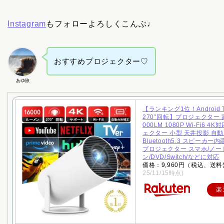
Instagram
もフォローよろしくこんぶ♩
おすすめプロジェクター♡
あゆ旅
【ランキング1位！Android
270°回転】プロジェクター 
000LM 1080P Wi-Fi6 4
ェクター 小型 天井投影 自
Bluetooth5.3 スピーカー
プロジェクター スマホ/ノー
ン/DVD/Switch/などに対応
価格：9,960円（税込、送料
25/11/15時点)
楽