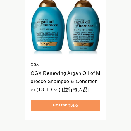
OGX
OGX Renewing Argan Oil of M
orocco Shampoo & Condition
er (13 fl. Oz.) [並行輸入品]
Amazonで見る