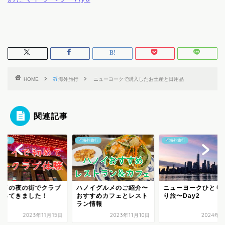
HOME
海外旅行
ニューヨークで購入したお土産と日用品
関連記事
外旅行
海外旅行
海外旅行
ノイの夜の街でクラブ
ハノイグルメのご紹介〜
ニューヨークひとり
行ってきました！
おすすめカフェとレスト
り旅〜Day2
ラン情報
2023年11月15日
2023年11月10日
2024年5