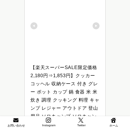
【楽天スーパーSALE限定価格
2,180円⇒1,853円】クッカー 
コッヘル 収納ケース 付き グレ
ー ポット カップ 鍋 食器 米 米
炊き 調理 クッキング 料理 キャ
ンプ レジャー アウトドア 登山 
用品 ソロキャンプ ソロキャン 
BBQ ライスクッカー アルミク
Instagram
Twitter
お問い合わせ
ホーム