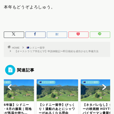
本年もどうぞよろしゅう。
HOME
シドニー留学
【オーストラリア学生ビザ】申請体験記〜即日発給を成功させた準備方法
関連記事
ドニー留学
シドニー留学
シドニー留学
2026年版】シドニー
【シドニー留学】びっく
【ネタバレなし】シ
7月・8月の服装｜現地
り！湯船のあとにシャワ
ーの映画館 HOYTS
生が気温や持ち...
ーがぬるくなる理由
パイダーマン最新作..