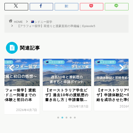
HOME
シドニー留学
【アラフォー留学】荷造りと渡豪直前の準備編｜Episode5
関連記事
ドニー留学
シドニー留学
シドニー留学
アラフォー留学】渡航
【オーストラリア学生ビ
【オーストラリア学
｜シドニー到着までの
ザ】過去10年の渡航歴の
ザ】申請体験記〜即
アル体験と初日の本
書き出し方｜申請書類...
給を成功させた準備
.
2026年1月1日
2026年
2026年4月7日