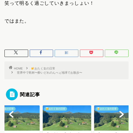
笑って明るく過ごしていきまっしょい！
ではまた。
HOME
おたく女の日常
世界中で乾杯〜酔いどれのんべぇ地球でお散歩〜
関連記事
たく女の日常
おたく女の日常
おたく女の日常