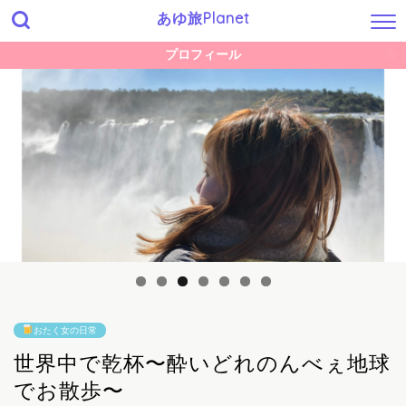
あゆ旅Planet
プロフィール
おたく女の日常
世界中で乾杯〜酔いどれのんべぇ地球
でお散歩〜