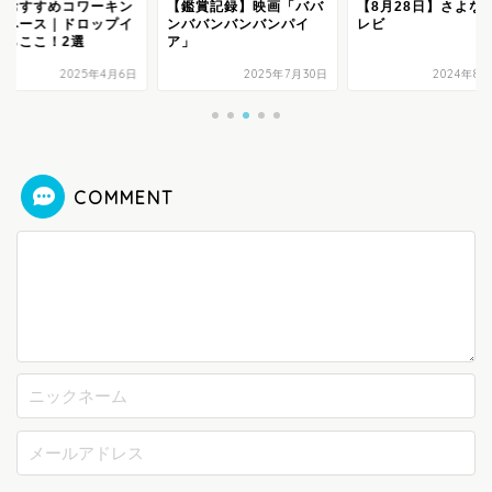
宮おすすめコワーキン
【鑑賞記録】映画「ババ
【8月28日】さよな
スペース｜ドロップイ
ンババンバンバンパイ
レビ
ならここ！2選
ア」
2025年4月6日
2025年7月30日
2024年8月
COMMENT